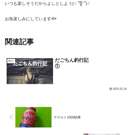
いつも楽しそうだからよしとしよう(☝︎ ՞ਊ ՞)☝︎
お魚楽しみにしています🐟
関連記事
だごちん釣行記
釣り
①
2025.02.24
ヤクルト1000効果