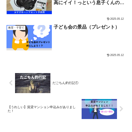
高にイイ！っという息子くんの感
想
2025.05.12
子ども会の景品（プレゼント）
教育・子育て
2025.05.12
だごちん釣行記①
【うれしい】賃貸マンション申込みがありまし
た！