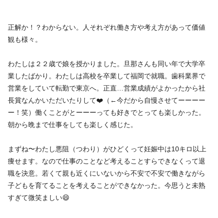
正解か！？わからない。人それぞれ働き方や考え方があって価値
観も様々。
わたしは２２歳で娘を授かりました。旦那さんも同い年で大学卒
業したばかり。わたしは高校を卒業して福岡で就職。歯科業界で
営業をしていて転勤で東京へ。正直…営業成績がよかったから社
長賞なんかいただいたりして❤️（←今だから自慢させてーーーー
ー！笑）働くことがとーーーっても好きでとっても楽しかった。
朝から晩まで仕事をしても楽しく感じた。
まずね〜わたし悪阻（つわり）がひどくって妊娠中は10キロ以上
痩せます。なので仕事のことなど考えることすらできなくって退
職を決意。若くて親も近くにいないから不安で不安で働きながら
子どもを育てることを考えることができなかった。今思うと未熟
すぎて微笑ましい😄