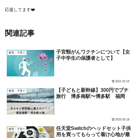
応援してます❤️
関連記事
子宮頸がんワクチンについて【女
教育・子育て
子中学生の保護者として】
2021.03.15
【子どもと新幹線】300円でプチ
教育・子育て
旅行 博多南駅〜博多駅 福岡
2025.05.18
任天堂Switchのヘッドセット子供
教育・子育て
用を買ってもらって着け心地が最